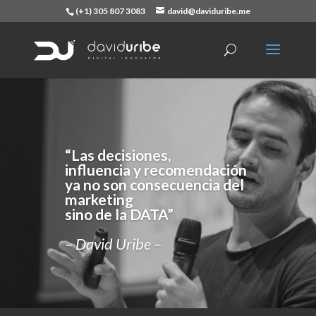
(+1) 305 807 3083
david@daviduribe.me
“Las decisiones,
influencia y recomendación
ya no son consecuencia del
marketing
sino de la DATA”
– David Uribe –