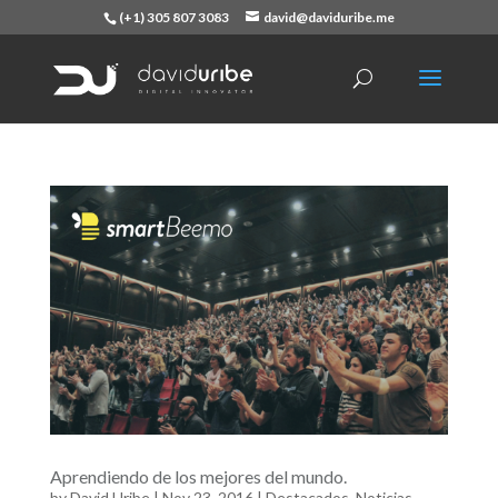
(+1) 305 807 3083
david@daviduribe.me
Aprendiendo de los mejores del mundo.
by
David Uribe
|
Nov 23, 2016
|
Destacados
,
Noticias