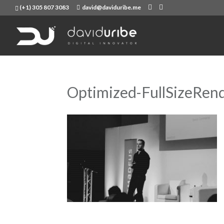
(+1) 305 807 3083
david@daviduribe.me
Optimized-FullSizeRen