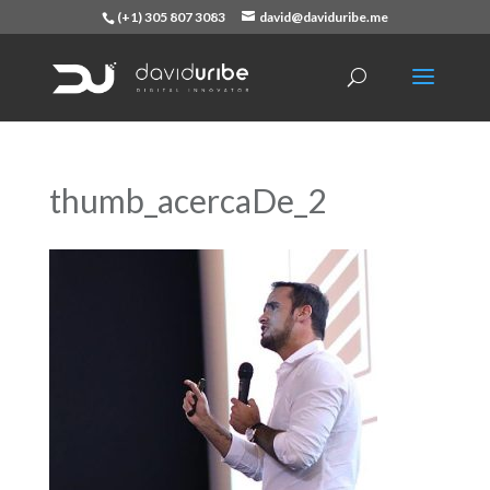
(+1) 305 807 3083
david@daviduribe.me
thumb_acercaDe_2