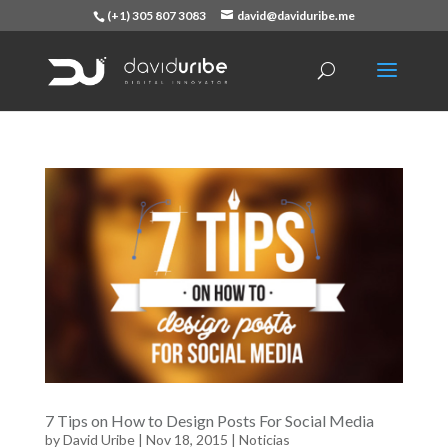
(+1) 305 807 3083
david@daviduribe.me
7 Tips on How to Design Posts For Social Media
by
David Uribe
|
Nov 18, 2015
|
Noticias